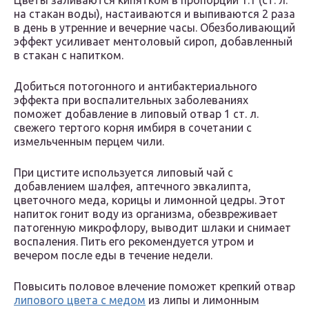
Цветы заливаются кипятком в пропорции 1:1 (ст. л.
на стакан воды), настаиваются и выпиваются 2 раза
в день в утренние и вечерние часы. Обезболивающий
эффект усиливает ментоловый сироп, добавленный
в стакан с напитком.
Добиться потогонного и антибактериального
эффекта при воспалительных заболеваниях
поможет добавление в липовый отвар 1 ст. л.
свежего тертого корня имбиря в сочетании с
измельченным перцем чили.
При цистите используется липовый чай с
добавлением шалфея, аптечного эвкалипта,
цветочного меда, корицы и лимонной цедры. Этот
напиток гонит воду из организма, обезвреживает
патогенную микрофлору, выводит шлаки и снимает
воспаления. Пить его рекомендуется утром и
вечером после еды в течение недели.
Повысить половое влечение поможет крепкий отвар
липового цвета с медом
из липы и лимонным