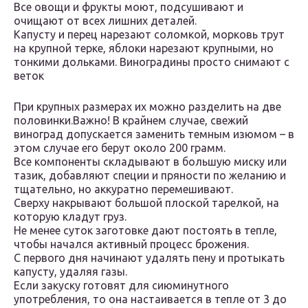
Все овощи и фрукты моют, подсушивают и
очищают от всех лишних деталей.
Капусту и перец нарезают соломкой, морковь трут
на крупной терке, яблоки нарезают крупными, но
тонкими дольками. Виноградины просто снимают с
веток
При крупных размерах их можно разделить на две
половинки.Важно! В крайнем случае, свежий
виноград допускается заменить темным изюмом – в
этом случае его берут около 200 грамм.
Все компоненты складывают в большую миску или
тазик, добавляют специи и пряности по желанию и
тщательно, но аккуратно перемешивают.
Сверху накрывают большой плоской тарелкой, на
которую кладут груз.
Не менее суток заготовке дают постоять в тепле,
чтобы начался активный процесс брожения.
С первого дня начинают удалять пену и протыкать
капусту, удаляя газы.
Если закуску готовят для сиюминутного
употребления, то она настаивается в тепле от 3 до