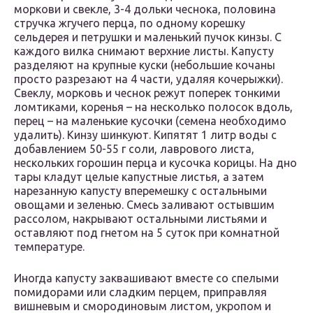
моркови и свекле, 3-4 дольки чеснока, половина
стручка жгучего перца, по одному корешку
сельдерея и петрушки и маленький пучок кинзы. С
каждого вилка снимают верхние листы. Капусту
разделяют на крупные куски (небольшие кочаны
просто разрезают на 4 части, удаляя кочерыжки).
Свеклу, морковь и чеснок режут поперек тонкими
ломтиками, коренья – на несколько полосок вдоль,
перец – на маленькие кусочки (семена необходимо
удалить). Кинзу шинкуют. Кипятят 1 литр воды с
добавлением 50-55 г соли, лаврового листа,
нескольких горошин перца и кусочка корицы. На дно
тары кладут целые капустные листья, а затем
нарезанную капусту вперемешку с остальными
овощами и зеленью. Смесь заливают остывшим
рассолом, накрывают остальными листьями и
оставляют под гнетом на 5 суток при комнатной
температуре.
Иногда капусту заквашивают вместе со спелыми
помидорами или сладким перцем, приправляя
вишневым и смородиновым листом, укропом и