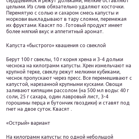
сердцевинок и режут дольками, мелкие оставляют
целыми. Из слив обязательно удаляют косточки.
Перемятую с солью и сахаром смесь капусты и
моркови выкладывают в тару слоями, перемежая
их фруктами. Квасят по . Готовый продукт имеет
более мягкий вкус и аппетитный аромат.
Капуста «быстрого» квашения со свеклой
Берут 100 г свеклы, 10 г корня хрена и 3-4 дольки
чеснока на килограмм капусты. Хрен измельчают на
крупной терке, свеклу режут мелкими кубиками,
чеснок пропускают через пресс. Все перемешивают с
капустой, нарезанной крупными кусками. Овощи
заливают кипящим рассолом (на 500 мл воды: 40 г
соли, 25 г сахара, один лавровый лист, 3-4
горошины перца и бутончик гвоздики) и ставят под
гнет на двое суток. Квасят .
«Острый» вариант
На килограмм капусты: по одной небольшой