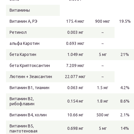
Витамины
Витамин А, РЭ
175.4 мкг
900 мкг
19.5%
Ретинол
0.003 мг
~
альфа Каротин
0.693 мкг
~
бета Каротин
1.049 мг
5 мг
21%
бета Криптоксантин
7.209 мкг
~
Лютеин + Зеаксантин
22.077 мкг
~
Витамин В1, тиамин
0.063 мг
1.5 мг
4.2%
Витамин В2,
0.154 мг
1.8 мг
8.6%
рибофлавин
Витамин В4, холин
10.66 мг
500 мг
2.1%
Витамин В5,
0.698 мг
5 мг
14%
пантотеновая