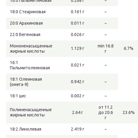
16:0 Пальмитиновая
0.268 г
~
18:0 Стеариновая
0.161 г
~
20:0 Арахиновая
0.011 г
~
22:0 Бегеновая
0.026 г
~
Мононенасыщенные
min 16.8
1.129 г
6.7%
жирные кислоты
г
16:1
0.021 г
~
Пальмитолеиновая
18:1 Олеиновая
0.942 г
~
(омега-9)
18:1 цис
0.002 г
~
от 11.2
Полиненасыщенные
2.64 г
до 20.6
23.6%
жирные кислоты
г
18:2 Линолевая
2.419 г
~