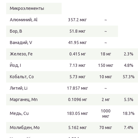
Микроэлементы
Алюминий, Al
357.2 мкг
~
Бор, B
51.8 мкг
~
Ванадий, V
41.95 мкг
~
Железо, Fe
0.415 мг
18 мг
2.3%
Йод, I
7.13 мкг
150 мкг
4.8%
Кобальт, Co
5.73 мкг
10 мкг
57.3%
Литий, Li
17.857 мкг
~
Марганец, Mn
0.1096 мг
2 мг
5.5%
1000
Медь, Cu
183.05 мкг
18.3%
мкг
Молибден, Mo
5.162 мкг
70 мкг
7.4%