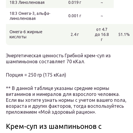
18:3 Линоленовая
0.019 г
~
18:3 Омега-3, альфа-
0.001 г
~
линоленовая
от 4.7
Омега-6 жирные
2.4 г
до 16.8
51.1%
кислоты
г
Энергетическая ценность Грибной крем-суп из
шампиньонов составляет 70 кКал.
Порция = 250 гр (175 кКал)
** В данной таблице указаны средние нормы
витаминов и минералов для взрослого человека.
Если вы хотите узнать нормы с учетом вашего пола,
возраста и других факторов, тогда воспользуйтесь
приложением «Мой здоровый рацион».
Крем-суп из шампиньонов с