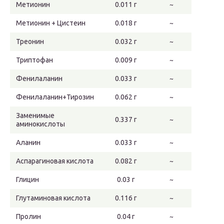
Метионин
0.011 г
~
Метионин + Цистеин
0.018 г
~
Треонин
0.032 г
~
Триптофан
0.009 г
~
Фенилаланин
0.033 г
~
Фенилаланин+Тирозин
0.062 г
~
Заменимые
0.337 г
~
аминокислоты
Аланин
0.033 г
~
Аспарагиновая кислота
0.082 г
~
Глицин
0.03 г
~
Глутаминовая кислота
0.116 г
~
Пролин
0.04 г
~