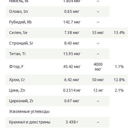
Никель, Ni
1.804 мкг
~
Олово, Sn
0.65 мкг
~
Рубидий, Rb
142.7 мкг
~
Селен, Se
7.38 мкг
55 мкг
13.4%
Стронций, Sr
8.43 мкг
~
Титан, Ti
15.95 мкг
~
4000
Фтор, F
45.42 мкг
1.1%
мкг
Хром, Cr
6.42 мкг
50 мкг
12.8%
Цинк, Zn
0.2514 мг
12 мг
2.1%
Цирконий, Zr
0.67 мкг
~
Усвояемые углеводы
Крахмал и декстрины
3.438 г
~