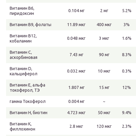
Витамин В6,
0.104 мг
2 мг
5.2%
пиридоксин
Витамин В9, фолаты
11.89 мкг
400 мкг
3%
Витамин В12,
0.048 мкг
3 мкг
1.6%
кобаламин
Витамин C,
7.43 мг
90 мг
8.3%
аскорбиновая
Витамин D,
0.032 мкг
10 мкг
0.3%
кальциферол
Витамин Е, альфа
1.807 мг
15 мг
12%
токоферол, ТЭ
гамма Токоферол
0.004 мг
~
Витамин Н, биотин
4.723 мкг
50 мкг
9.4%
Витамин К,
2.8 мкг
120 мкг
2.3%
филлохинон