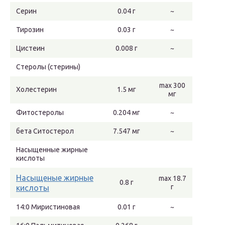
Серин
0.04 г
~
Тирозин
0.03 г
~
Цистеин
0.008 г
~
Стеролы (стерины)
max 300
Холестерин
1.5 мг
мг
Фитостеролы
0.204 мг
~
бета Ситостерол
7.547 мг
~
Насыщенные жирные
кислоты
Насыщеные жирные
max 18.7
0.8 г
г
кислоты
14:0 Миристиновая
0.01 г
~