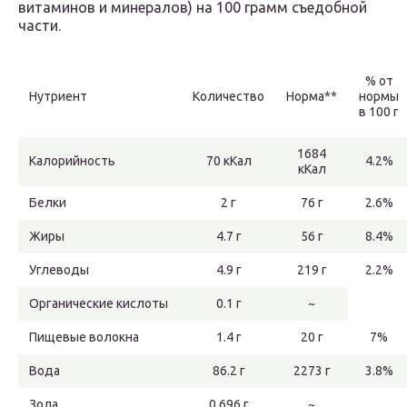
витаминов и минералов) на 100 грамм съедобной
части.
% от
Нутриент
Количество
Норма**
нормы
в 100 г
1684
Калорийность
70 кКал
4.2%
кКал
Белки
2 г
76 г
2.6%
Жиры
4.7 г
56 г
8.4%
Углеводы
4.9 г
219 г
2.2%
Органические кислоты
0.1 г
~
Пищевые волокна
1.4 г
20 г
7%
Вода
86.2 г
2273 г
3.8%
Зола
0.696 г
~