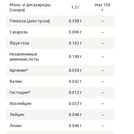
Моно- и дисахариды
max 100
1.5 г
(сахара)
г
Глюкоза (декстроза)
0.398 г
~
Сахароза
0.696 г
~
Фруктоза
0.163 г
~
Незаменимые
0.198 г
~
аминокислоты
Аргинин*
0.038 г
~
Валин
0.042 г
~
Гистидин*
0.012 г
~
Изолейцин
0.033 г
~
Лейцин
0.048 г
~
Лизин
0.046 г
~