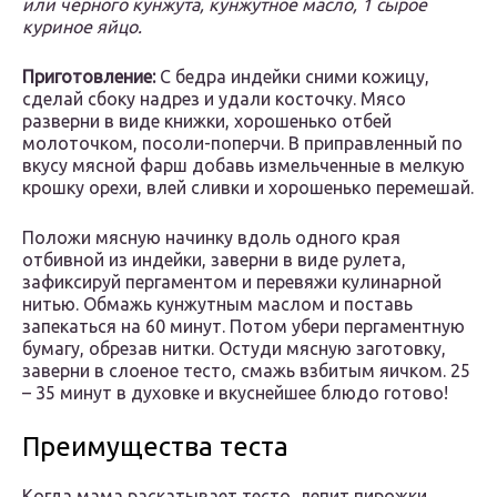
или черного кунжута, кунжутное масло, 1 сырое
куриное яйцо.
Приготовление:
С бедра индейки сними кожицу,
сделай сбоку надрез и удали косточку. Мясо
разверни в виде книжки, хорошенько отбей
молоточком, посоли-поперчи. В приправленный по
вкусу мясной фарш добавь измельченные в мелкую
крошку орехи, влей сливки и хорошенько перемешай.
Положи мясную начинку вдоль одного края
отбивной из индейки, заверни в виде рулета,
зафиксируй пергаментом и перевяжи кулинарной
нитью. Обмажь кунжутным маслом и поставь
запекаться на 60 минут. Потом убери пергаментную
бумагу, обрезав нитки. Остуди мясную заготовку,
заверни в слоеное тесто, смажь взбитым яичком. 25
– 35 минут в духовке и вкуснейшее блюдо готово!
Преимущества теста
Когда мама раскатывает тесто, лепит пирожки,