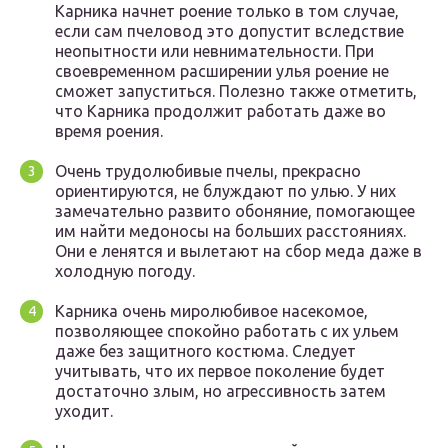
Карника начнет роение только в том случае,
если сам пчеловод это допустит вследствие
неопытности или невнимательности. При
своевременном расширении улья роение не
сможет запуститься. Полезно также отметить,
что Карника продолжит работать даже во
время роения.
Очень трудолюбивые пчелы, прекрасно
ориентируются, не блуждают по улью. У них
замечательно развито обоняние, помогающее
им найти медоносы на больших расстояниях.
Они е ленятся и вылетают на сбор меда даже в
холодную погоду.
Карника очень миролюбивое насекомое,
позволяющее спокойно работать с их ульем
даже без защитного костюма. Следует
учитывать, что их первое поколение будет
достаточно злым, но агрессивность затем
уходит.