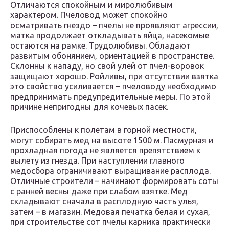
Отличаются спокойным и миролюбивым
характером. Пчеловод может спокойно
осматривать гнездо – пчелы не проявляют агрессии,
матка продолжает откладывать яйца, насекомые
остаются на рамке. Трудолюбивы. Обладают
развитым обонянием, ориентацией в пространстве.
Склонны к нападу, но свой улей от пчел-воровок
защищают хорошо. Ройливы, при отсутствии взятка
это свойство усиливается – пчеловоду необходимо
предпринимать предупредительные меры. По этой
причине непригодны для кочевых пасек.
Приспособлены к полетам в горной местности,
могут собирать мед на высоте 1500 м. Пасмурная и
прохладная погода не является препятствием к
вылету из гнезда. При наступлении главного
медосбора ограничивают выращивание расплода.
Отличные строители – начинают формировать соты
с ранней весны даже при слабом взятке. Мед
складывают сначала в расплодную часть улья,
затем – в магазин. Медовая печатка белая и сухая,
при строительстве сот пчелы карника практически