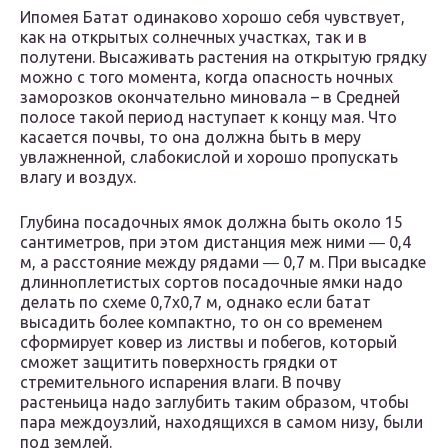
Ипомея Батат одинаково хорошо себя чувствует,
как на открытых солнечных участках, так и в
полутени. Высаживать растения на открытую грядку
можно с того момента, когда опасность ночных
заморозков окончательно миновала – в Средней
полосе такой период наступает к концу мая. Что
касается почвы, то она должна быть в меру
увлажненной, слабокислой и хорошо пропускать
влагу и воздух.
Глубина посадочных ямок должна быть около 15
сантиметров, при этом дистанция меж ними ― 0,4
м, а расстояние между рядами ― 0,7 м. При высадке
длинноплетистых сортов посадочные ямки надо
делать по схеме 0,7х0,7 м, однако если батат
высадить более компактно, то он со временем
сформирует ковер из листвы и побегов, который
сможет защитить поверхность грядки от
стремительного испарения влаги. В почву
растеньица надо заглубить таким образом, чтобы
пара междоузлий, находящихся в самом низу, были
под землей.