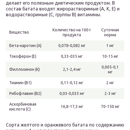
делает его полезным диетическим продуктом. В
состав батата входят жирорастворимые (А, К, Е) и
водорастворимые (С, группы В) витамины.
Количество на 100 г
Суточная
Вещество
продукта
норма
Бета-каротин (А)
0,078-0,082 мг
1 мг
Токоферон (Е)
0,33-035 мг
10-15 мг
0,005-0,1
Филлохинон (К)
2,1-2,4 мг
мг
Тиамин (В1)
0,11-0,12 мг
2 мг
Рибофлавин (В2)
0,03-0,033 мг
2-3 мг
Аскорбиновая
16,8-17,3 мг
70-150 мг
кислота (С)
Сорта желтого и оранжевого батата по содержанию