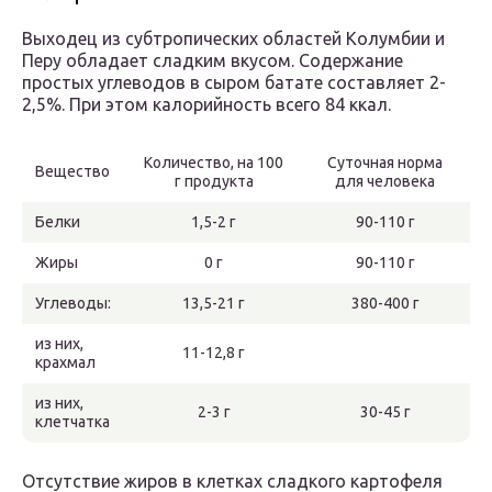
Выходец из субтропических областей Колумбии и
Перу обладает сладким вкусом. Содержание
простых углеводов в сыром батате составляет 2-
2,5%. При этом калорийность всего 84 ккал.
Количество, на 100
Суточная норма
Вещество
г продукта
для человека
Белки
1,5-2 г
90-110 г
Жиры
0 г
90-110 г
Углеводы:
13,5-21 г
380-400 г
из них,
11-12,8 г
крахмал
из них,
2-3 г
30-45 г
клетчатка
Отсутствие жиров в клетках сладкого картофеля