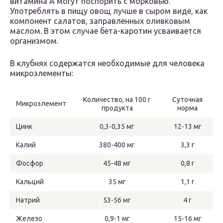
витамина А могут поспорить с морковью.
Употреблять в пищу овощ лучше в сыром виде, как
компонент салатов, заправленных оливковым
маслом. В этом случае бета-каротин усваивается
организмом.
В клубнях содержатся необходимые для человека
микроэлементы:
Количество, на 100 г
Суточная
Микроэлемент
продукта
норма
Цинк
0,3-0,35 мг
12-13 мг
Калий
380-400 мг
3,3 г
Фосфор
45-48 мг
0,8 г
Кальций
35 мг
1,1 г
Натрий
53-56 мг
4 г
Железо
0,9-1 мг
15-16 мг