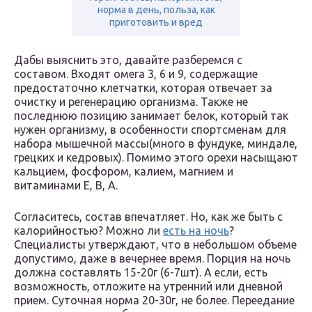
норма в день, польза, как
приготовить и вред
Дабы выяснить это, давайте разберемся с
составом. Входят омега 3, 6 и 9, содержащие
предостаточно клетчатки, которая отвечает за
очистку и регенерацию организма. Также не
последнюю позицию занимает белок, который так
нужен организму, в особенности спортсменам для
набора мышечной массы(много в фундуке, миндале,
грецких и кедровых). Помимо этого орехи насыщают
кальцием, фосфором, калием, магнием и
витаминами Е, В, А.
Согласитесь, состав впечатляет. Но, как же быть с
калорийностью? Можно ли
есть на ночь
?
Специалисты утверждают, что в небольшом объеме
допустимо, даже в вечернее время. Порция на ночь
должна составлять 15-20г (6-7шт). А если, есть
возможность, отложите на утренний или дневной
прием. Суточная норма 20-30г, не более. Переедание