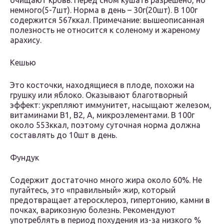
очищают кровь. Перед сном кушать разрешено, но
немного(5-7шт). Норма в день – 30г(20шт). В 100г
содержится 567ккал. Примечание: вышеописанная
полезность не относится к соленому и жареному
арахису.
Кешью
Это косточки, находящиеся в плоде, похожи на
грушку или яблоко. Оказывают благотворный
эффект: укрепляют иммунитет, насыщают железом,
витаминами В1, В2, А, микроэлементами. В 100г
около 553ккал, поэтому суточная норма должна
составлять до 10шт в день.
Фундук
Содержит достаточно много жира около 60%. Не
пугайтесь, это «правильный» жир, который
предотвращает атеросклероз, гипертонию, камни в
почках, варикозную болезнь. Рекомендуют
употреблять в период похудения из-за низкого %