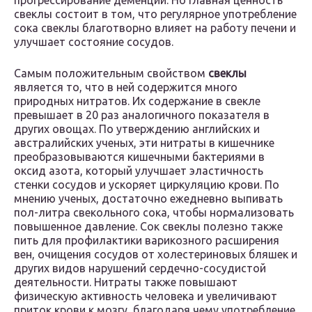
прогрессирование деменции. Но главная ценность
свеклы состоит в том, что регулярное употребление
сока свеклы благотворно влияет на работу печени и
улучшает состояние сосудов.
Самым положительным свойством
свеклы
является то, что в ней содержится много
природных нитратов. Их содержание в свекле
превышает в 20 раз аналогичного показателя в
других овощах. По утверждению английских и
австралийских ученых, эти нитраты в кишечнике
преобразовываются кишечными бактериями в
оксид азота, который улучшает эластичность
стенки сосудов и ускоряет циркуляцию крови. По
мнению ученых, достаточно ежедневно выпивать
пол-литра свекольного сока, чтобы нормализовать
повышенное давление. Сок свеклы полезно также
пить для профилактики варикозного расширения
вен, очищения сосудов от холестериновых бляшек и
других видов нарушений сердечно-сосудистой
деятельности. Нитраты также повышают
физическую активность человека и увеличивают
приток крови к мозгу, благодаря чему употребление