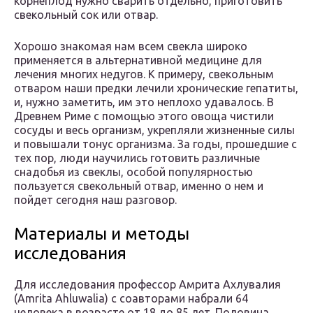
корнеплод нужно сварить отдельно, приготовить
свекольный сок или отвар.
Хорошо знакомая нам всем свекла широко
применяется в альтернативной медицине для
лечения многих недугов. К примеру, свекольным
отваром наши предки лечили хронические гепатиты,
и, нужно заметить, им это неплохо удавалось. В
Древнем Риме с помощью этого овоща чистили
сосуды и весь организм, укрепляли жизненные силы
и повышали тонус организма. За годы, прошедшие с
тех пор, люди научились готовить различные
снадобья из свеклы, особой популярностью
пользуется свекольный отвар, именно о нем и
пойдет сегодня наш разговор.
Материалы и методы
исследования
Для исследования профессор Амрита Ахлувалия
(Amrita Ahluwalia) с соавторами набрали 64
человека в возрасте от 18 до 85 лет. Половина