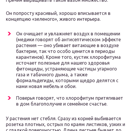
Причин выращивать такой вазон множество.
Он попросту красивый, хорошо вписывается в
концепцию «зеленого», живого интерьера.
Он очищает и увлажняет воздух в помещении
(медики говорят об антисептическом эффекте
растения — оно убивает витающие в воздухе
бактерии, так что особо ценится в периоды
карантинов). Кроме того, кустик хлорофитума
источает полезные для нашего здоровья
фитонциды, устраняющие частицы угарного
газа и табачного дыма, а также
формальдегиды, которыми щедро делятся с
нами новая мебель и обои.
Поверья говорят, что хлорофитум притягивает
в дом благополучие и семейное счастье.
У растения нет стебля. Сразу из корней выбивается
розетка плотных, острых по краям листиков, узких и
с гладкой поверхностью. Длина листьев бывает до