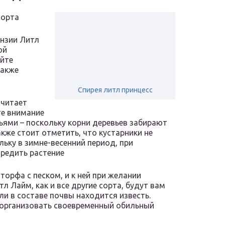
сорта
нзии Литл
ой
айте
также
Спирея литл принцесс
очитает
те внимание
вьями – поскольку корни деревьев забирают
Также стоит отметить, что кустарники не
льку в зимне-весенний период, при
вредить растение
торфа с песком, и к ней при желании
л Лайм, как и все другие сорта, будут вам
сли в составе почвы находится известь.
 организовать своевременный обильный