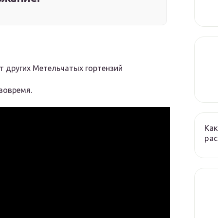
 других Метельчатых гортензий
 вовремя.
Как
ра