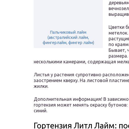
деревьям
вечнозел
выращива
Цветки б
Пальчиковый лайм
метелок.
(австралийский лайм,
растущие
фингерлайм, фингер лайм)
по краям
Бывает, 
размера.
несколькими камерами, содержащая мелки
Листья у растения супротивно расположе
заострением кверху. На листовой пластин
жилки.
Дополнительная информация! В зависимос
гортензия может менять окраску бутонов:
синий.
Гортензия Литл Лайм: п