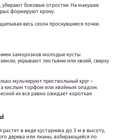
, убирают боковые отростки. На макушке
орых формируют крону.
щипывая весь сезон проснувшиеся почки.
лением заморозков молодые кусты
земли, укрывают листьями или хвоей, сверху
лько мульчируют приствольный круг –
й, а кислым торфом или хвойным опадом.
весной их все равно ожидает короткая
ы
я растет в виде кустарника до 3 м в высоту,
го дерева или лианы, взбирающейся по