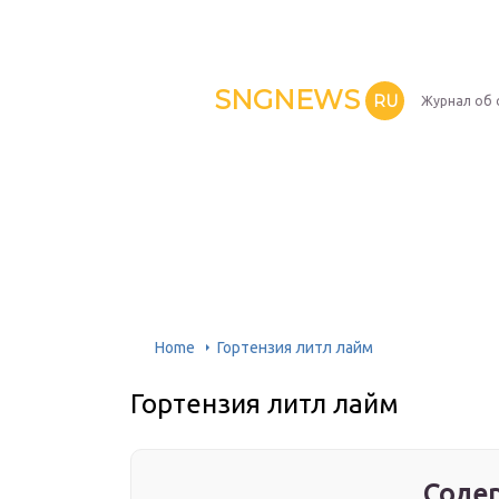
SNGNEWS
RU
Журнал об 
Home
Гортензия литл лайм
Гортензия литл лайм
Содер