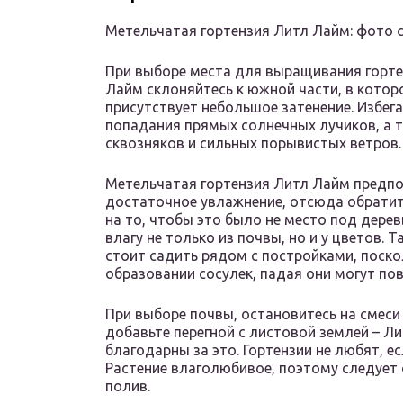
Метельчатая гортензия Литл Лайм: фото 
При выборе места для выращивания горте
Лайм склоняйтесь к южной части, в котор
присутствует небольшое затенение. Избег
попадания прямых солнечных лучиков, а 
сквозняков и сильных порывистых ветров.
Метельчатая гортензия Литл Лайм предп
достаточное увлажнение, отсюда обрати
на то, чтобы это было не место под дере
влагу не только из почвы, но и у цветов. 
стоит садить рядом с постройками, поско
образовании сосулек, падая они могут по
При выборе почвы, остановитесь на смеси 
добавьте перегной с листовой землей – Лит
благодарны за это. Гортензии не любят, е
Растение влаголюбивое, поэтому следует
полив.