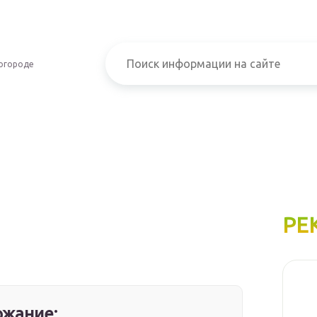
огороде
РЕ
жание: