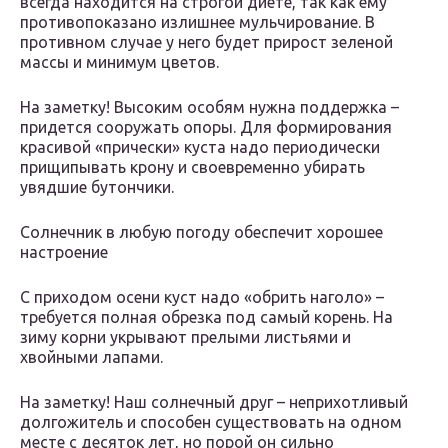
всегда находится на строгой диете, так как ему
противопоказано излишнее мульчирование. В
противном случае у него будет прирост зеленой
массы и минимум цветов.
На заметку! Высоким особям нужна поддержка –
придется сооружать опоры. Для формирования
красивой «прически» куста надо периодически
прищипывать крону и своевременно убирать
увядшие бутончики.
Солнечник в любую погоду обеспечит хорошее
настроение
С приходом осени куст надо «обрить наголо» –
требуется полная обрезка под самый корень. На
зиму корни укрывают прелыми листьями и
хвойными лапами.
На заметку! Наш солнечный друг – неприхотливый
долгожитель и способен существовать на одном
месте с десяток лет, но порой он сильно