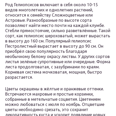
Род Гелиопсисов включает в себя около 10-15
видов многолетних и однолетних растений,
относится к семейству Сложноцветные или
Астровые. Разнообразные по высоте сорта
позволяют найти место почти на каждой клумбе.
Стебли прямостоячие, сильно разветвлённые. Такой
сорт, как гелиопсис шероховатый, может вырастать
в высоту до 160 см. Популярный гелиопсис
Пестролистный вырастает в высоту до 90 см. Он
приобрёл свою популярность благодаря
необычному белому окрасу листвы. У других сортов
листья зелёные супротивные или очередные. Форма
листа продолговатая, с зазубринами по краям.
Корневая система мочковатая, мощная, быстро
разрастается.
Цветы окрашены в жёлтые и оранжевые оттенки.
Встречаются махровые и простые корзинки,
собранные в метельчатые соцветия. Цветением
можно любоваться с июля по ноябрь. Отцветшие
цветы необходимо срезать, это сохранит
декоративность куста и ускорит появление новых