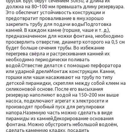
брусья. Брус берут сечением 50х50, а длина их
должна на 80–100 мм превышать длину резервуара.
Это обеспечит устойчивость конструкции и
предотвратит проваливание в яму.хорошо
закрепить трубу для подачи водыПодготовка
камней. В каждом камне (горшке, чаше и т. д.),
предназначенном для ножки фонтана, необходимо
просверлить отверстие, диаметр которого на 0,5 см
будет больше сечения трубы. Во избежание
перегрева свёрла и растрескивания камней их
необходимо периодически поливать
водой.Отвестие делатся с помощью перфоратора
или ударной дрелиМонтаж конструкции. Камни,
горшки или чаши насаживают на трубу по типу
детской пирамидки, скрепляя между собой клеем на
силиконовой основе. После его высыхания
резервуар наполняют водой на 150–200 мм выше
насоса, подключают агрегат к электросети и
производят пробный пуск для регулировки
напора.Наземную часть можно сделать в виде
пирамиды из камнейДекорирование основания
фонтана. Можно обустроить небольшой водоём,
сделать каменную кладку, посадить