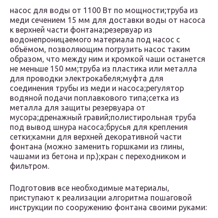
насос для воды от 1100 Вт по мощности;труба из
меди сечением 15 мм для доставки воды от насоса
к верхней части фонтана;резервуар из
водонепроницаемого материала под насос с
объёмом, позволяющим погрузить насос таким
образом, что между ним и кромкой чаши останется
не меньше 150 мм;труба из пластика или металла
для проводки электрокабеля;муфта для
соединения трубы из меди и насоса;регулятор
водяной подачи поплавкового типа;сетка из
металла для защиты резервуара от
мусора;дренажный гравий;полистирольная труба
под вывод шнура насоса;брусья для крепления
сетки;камни для верхней декоративной части
фонтана (можно заменить горшками из глины,
чашами из бетона и пр.);кран с переходником и
фильтром.
Подготовив все необходимые материалы,
приступают к реализации алгоритма пошаговой
инструкции по сооружению фонтана своими руками: