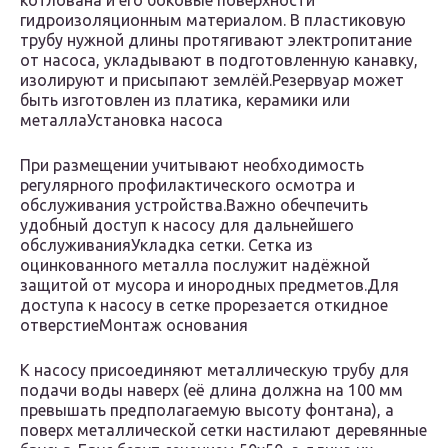
котлована и его боковые поверхности
гидроизоляционным материалом. В пластиковую
трубу нужной длины протягивают электропитание
от насоса, укладывают в подготовленную канавку,
изолируют и присыпают землёй.Резервуар может
быть изготовлен из платика, керамики или
металлаУстановка насоса
При размещении учитывают необходимость
регулярного профилактического осмотра и
обслуживания устройства.Важно обечпечить
удобный доступ к насосу для дальнейшего
обслуживанияУкладка сетки. Сетка из
оцинкованного металла послужит надёжной
защитой от мусора и инородных предметов.Для
доступа к насосу в сетке прорезается откидное
отверстиеМонтаж основания
К насосу присоединяют металлическую трубу для
подачи воды наверх (её длина должна на 100 мм
превышать предполагаемую высоту фонтана), а
поверх металлической сетки настилают деревянные