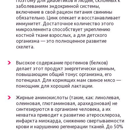
Поэтому для диабетиков и людей, склонных к
заболеваниям эндокринной системы,
включение в свой рацион питания свинины
обязательно. Цинк опекает и восстанавливает
иммунитет. Достаточное количество этого
микроэлемента способствует укреплению
костной ткани взрослых, а для детского
организма — это полноценное развитие
скелета.
Высокое содержание протеинов (белков)
делает этот продукт энергетически ценным,
повышающим общий тонус организма, его
потенциал. Для кормящих мам свиное мясо —
помощник для хорошей лактации.
Жирные аминокислоты (такие, как: линолевая,
олеиновая, глютаминовая, арахидоновая) не
синтезируются в организме человека, а их
нехватка приводит к развитию атеросклероза,
инфаркта миокарда, снижению свертываемости
крови и нарушению регенерации тканей. До 50%