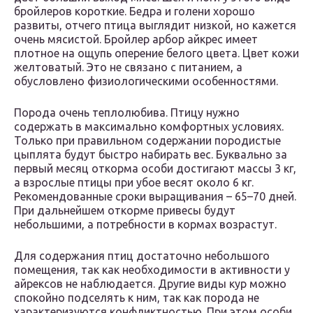
бройлеров короткие. Бедра и голени хорошо
развиты, отчего птица выглядит низкой, но кажется
очень мясистой. Бройлер арбор айкрес имеет
плотное на ощупь оперение белого цвета. Цвет кожи
желтоватый. Это не связано с питанием, а
обусловлено физиологическими особенностями.
Порода очень теплолюбива. Птицу нужно
содержать в максимально комфортных условиях.
Только при правильном содержании породистые
цыплята будут быстро набирать вес. Буквально за
первый месяц откорма особи достигают массы 3 кг,
а взрослые птицы при убое весят около 6 кг.
Рекомендованные сроки выращивания – 65–70 дней.
При дальнейшем откорме привесы будут
небольшими, а потребности в кормах возрастут.
Для содержания птиц достаточно небольшого
помещения, так как необходимости в активности у
айрексов не наблюдается. Другие виды кур можно
спокойно подселять к ним, так как порода не
характеризуются конфликтностью. При этом особи