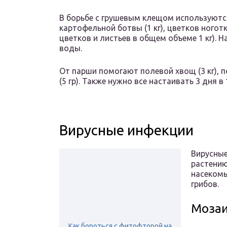
В борьбе с грушевым клещом используются
картофельной ботвы (1 кг), цветков ноготко
цветков и листьев в общем объеме 1 кг). Н
воды.
От парши помогают полевой хвощ (3 кг), п
(5 гр). Также нужно все настаивать 3 дня в
Вирусные инфекции
Вирусные
растению
насекомы
грибов.
Мозаи
Как бороться с фитофторой на