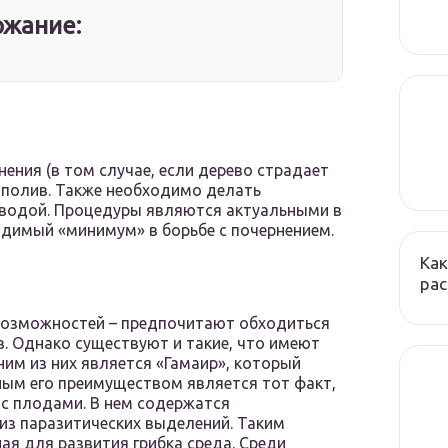
жание:
ния (в том случае, если дерево страдает
 полив. Также необходимо делать
 водой. Процедуры являются актуальными в
одимый «минимум» в борьбе с почернением.
Как
ра
возможностей – предпочитают обходиться
. Однако существуют и такие, что имеют
им из них является «Гамаир», который
ным его преимуществом является тот факт,
 с плодами. В нем содержатся
из паразитических выделений. Таким
ая для развития грибка среда. Среди