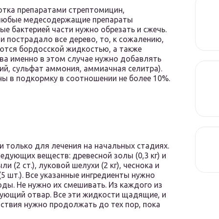
отка препаратами стрептомицин,
т любые медесодержащие препараты
ые бактерией части нужно обрезать и сжечь.
 пострадало все дерево, то, к сожалению,
рются бордосской жидкостью, а также
ева именно в этом случае нужно добавлять
ий, сульфат аммония, аммиачная селитра).
 в подкормку в соотношении не более 10%.
 только для лечения на начальных стадиях.
едующих веществ: древесной золы (0,3 кг) и
и (2 ст.), луковой шелухи (2 кг), чеснока и
 (5 шт.). Все указанные ингредиенты нужно
воды. Не нужно их смешивать. Из каждого из
ующий отвар. Все эти жидкости щадящие, и
ствия нужно продолжать до тех пор, пока