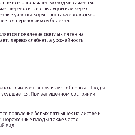
чаще всего поражает молодые саженцы.
жет переносится с пыльцой или через
нные участки коры. Тля также довольно
ляется переносчиком болезни.
ляется появление светлых пятен на
бает, дерево слабнет, а урожайность
е всего являются тля и листоблошка. Плоды
с ухудшается. При запущенном состоянии
тся появление белых пятнышек на листве и
х. Пораженные плоды также часто
й вид.