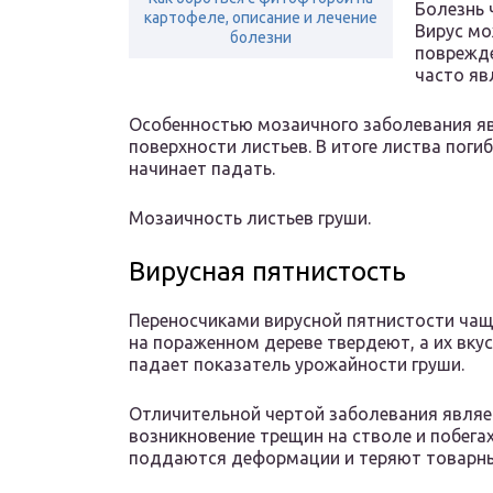
Болезнь 
картофеле, описание и лечение
Вирус мо
болезни
поврежде
часто яв
Особенностью мозаичного заболевания яв
поверхности листьев. В итоге листва поги
начинает падать.
Мозаичность листьев груши.
Вирусная пятнистость
Переносчиками вирусной пятнистости чащ
на пораженном дереве твердеют, а их вку
падает показатель урожайности груши.
Отличительной чертой заболевания являе
возникновение трещин на стволе и побега
поддаются деформации и теряют товарны